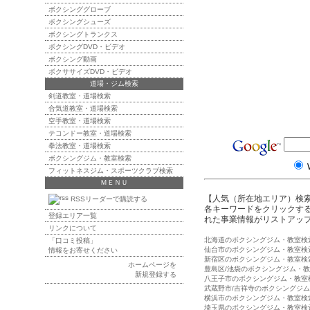
ボクシンググローブ
ボクシングシューズ
ボクシングトランクス
ボクシングDVD・ビデオ
ボクシング動画
ボクササイズDVD・ビデオ
道場・ジム検索
剣道教室・道場検索
合気道教室・道場検索
空手教室・道場検索
テコンドー教室・道場検索
拳法教室・道場検索
ボクシングジム・教室検索
フィットネスジム・スポーツクラブ検索
ＭＥＮＵ
【人気（所在地エリア）検
RSSリーダーで購読する
各キーワードをクリックする
登録エリア一覧
れた事業情報がリストアッ
リンクについて
北海道のボクシングジム・教室検
「口コミ投稿」
仙台市のボクシングジム・教室検
情報をお寄せください
新宿区のボクシングジム・教室検
ホームページを
豊島区/池袋のボクシングジム・
新規登録する
八王子市のボクシングジム・教室
武蔵野市/吉祥寺のボクシングジ
横浜市のボクシングジム・教室検
埼玉県のボクシングジム・教室検