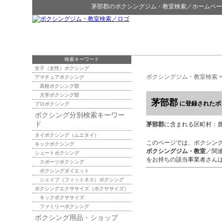
茅部郡
の
ボクシングジム・教室検索
／ホームペー
検索キーワード
女子（女性）ボクシング
ボクシングジム・教室検索
アマチュアボクシング
高校ボクシング部
大学ボクシング部
茅部郡
に登録されたボ
プロボクシング
ボクシング分別検索キーワー
ド
茅部郡
に含まれる区町村：鹿部
タイボクシング（ムエタイ）
このページでは、ボクシン
キックボクシング
ボクシングジム・教室
／関
シュートボクシング
をお持ちの該当事業者さん
スポーツボクシング
ボクシングダイエット
シェイプ（フィットネス）ボクシング
ボクシングエクササイズ（ボクササイズ）
キックボクササイズ
ファミリーボクシング
ボクシング用品・ショップ