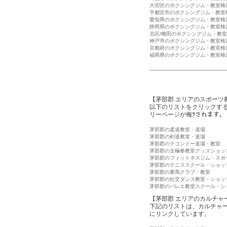
大宮区のボクシングジム・教室検
宇都宮市のボクシングジム・教室
愛知県のボクシングジム・教室検
静岡県のボクシングジム・教室検
北区/梅田のボクシングジム・教
神戸市のボクシングジム・教室検
京都府のボクシングジム・教室検
福岡県のボクシングジム・教室検
【茅部郡 エリアのスポーツ
以下のリストをクリックす
リーページが侮ｦされます。
茅部郡の柔道教室・道場
茅部郡の剣道教室・道場
茅部郡のテコンドー道場・教室
茅部郡の太極拳教室グッズショッ
茅部郡のフィットネスジム・スポ
茅部郡のテニススクール・ショッ
茅部郡の乗馬クラブ・教室
茅部郡の社交ダンス教室・ショッ
茅部郡のバレエ教室スクール・シ
【茅部郡 エリアのカルチャ
下記のリストは、カルチャ
にリンクしています。