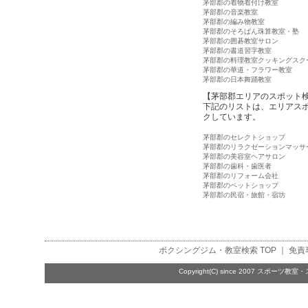
茅部郡の着物着付け教室
茅部郡の音楽教室
茅部郡の編み物教室
茅部郡のそろばん珠算教室・塾
茅部郡の囲碁教室サロン
茅部郡の書道習字教室
茅部郡の料理教室クッキングスク
茅部郡の華道・フラワー教室
茅部郡の日本舞踊教室
【茅部郡エリアのスポット
下記のリストは、エリアス
クしています。
茅部郡のセレクトショップ
茅部郡のリラクゼーションマッサ
茅部郡の美容室ヘアサロン
茅部郡の歯科・歯医者
茅部郡のリフォーム会社
茅部郡のペットショップ
茅部郡の民宿・旅館・宿坊
ボクシングジム・教室検索
TOP ｜
免責
Copyright(C) since 2007
スポーツ教室・