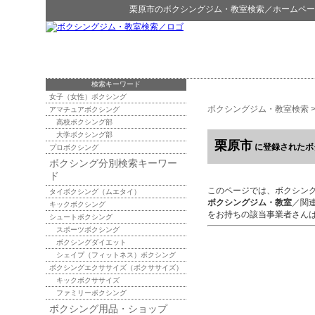
栗原市
の
ボクシングジム・教室検索
／ホームペー
検索キーワード
女子（女性）ボクシング
ボクシングジム・教室検索
アマチュアボクシング
高校ボクシング部
大学ボクシング部
栗原市
に登録されたボ
プロボクシング
ボクシング分別検索キーワー
ド
このページでは、ボクシン
タイボクシング（ムエタイ）
ボクシングジム・教室
／関
キックボクシング
をお持ちの該当事業者さん
シュートボクシング
スポーツボクシング
ボクシングダイエット
シェイプ（フィットネス）ボクシング
ボクシングエクササイズ（ボクササイズ）
キックボクササイズ
ファミリーボクシング
ボクシング用品・ショップ