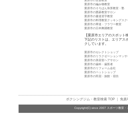
栗原市の音楽教室
栗原市の編み物教室
栗原市のそろばん珠算教室・塾
栗原市の囲碁教室サロン
栗原市の書道習字教室
栗原市の料理教室クッキングスク
栗原市の華道・フラワー教室
栗原市の日本舞踊教室
【栗原市エリアのスポット
下記のリストは、エリアス
クしています。
栗原市のセレクトショップ
栗原市のリラクゼーションマッサ
栗原市の美容室ヘアサロン
栗原市の歯科・歯医者
栗原市のリフォーム会社
栗原市のペットショップ
栗原市の民宿・旅館・宿坊
ボクシングジム・教室検索
TOP ｜
免責
Copyright(C) since 2007
スポーツ教室・