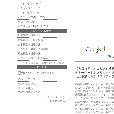
ボクシンググローブ
ボクシングシューズ
ボクシングトランクス
ボクシングDVD・ビデオ
ボクシング動画
ボクササイズDVD・ビデオ
道場・ジム検索
剣道教室・道場検索
合気道教室・道場検索
空手教室・道場検索
テコンドー教室・道場検索
拳法教室・道場検索
ボクシングジム・教室検索
フィットネスジム・スポーツクラブ検索
ＭＥＮＵ
【人気（所在地エリア）検
各キーワードをクリックする
RSSリーダーで購読する
れた事業情報がリストアッ
登録エリア一覧
リンクについて
北海道のボクシングジム・教室検
仙台市のボクシングジム・教室検
「口コミ投稿」
新宿区のボクシングジム・教室検
情報をお寄せください
豊島区/池袋のボクシングジム・
ホームページを
八王子市のボクシングジム・教室
新規登録する
武蔵野市/吉祥寺のボクシングジ
横浜市のボクシングジム・教室検
埼玉県のボクシングジム・教室検
大宮区のボクシングジム・教室検