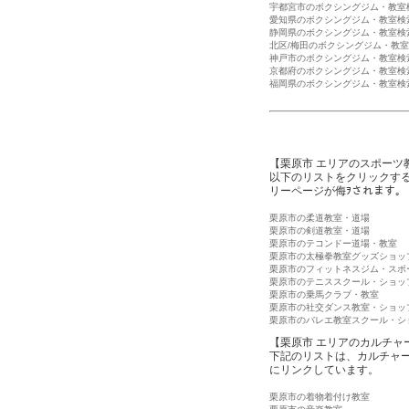
宇都宮市のボクシングジム・教室
愛知県のボクシングジム・教室検
静岡県のボクシングジム・教室検
北区/梅田のボクシングジム・教
神戸市のボクシングジム・教室検
京都府のボクシングジム・教室検
福岡県のボクシングジム・教室検
【栗原市 エリアのスポーツ
以下のリストをクリックす
リーページが侮ｦされます。
栗原市の柔道教室・道場
栗原市の剣道教室・道場
栗原市のテコンドー道場・教室
栗原市の太極拳教室グッズショッ
栗原市のフィットネスジム・スポ
栗原市のテニススクール・ショッ
栗原市の乗馬クラブ・教室
栗原市の社交ダンス教室・ショッ
栗原市のバレエ教室スクール・シ
【栗原市 エリアのカルチャ
下記のリストは、カルチャ
にリンクしています。
栗原市の着物着付け教室