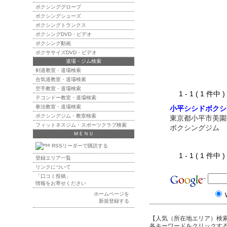
ボクシンググローブ
ボクシングシューズ
ボクシングトランクス
ボクシングDVD・ビデオ
ボクシング動画
ボクササイズDVD・ビデオ
道場・ジム検索
剣道教室・道場検索
合気道教室・道場検索
空手教室・道場検索
1 - 1 ( 1 件中
テコンドー教室・道場検索
拳法教室・道場検索
小平シシドボクシ
ボクシングジム・教室検索
東京都小平市美園
フィットネスジム・スポーツクラブ検索
ボクシングジム
ＭＥＮＵ
RSSリーダーで購読する
1 - 1 ( 1 件中
登録エリア一覧
リンクについて
「口コミ投稿」
情報をお寄せください
ホームページを
新規登録する
【人気（所在地エリア）検
各キーワードをクリックする