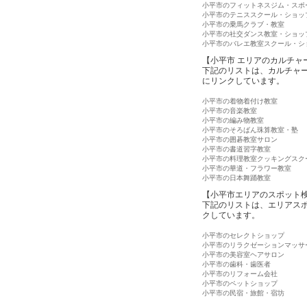
小平市のフィットネスジム・スポ
小平市のテニススクール・ショッ
小平市の乗馬クラブ・教室
小平市の社交ダンス教室・ショッ
小平市のバレエ教室スクール・シ
【小平市 エリアのカルチャ
下記のリストは、カルチャ
にリンクしています。
小平市の着物着付け教室
小平市の音楽教室
小平市の編み物教室
小平市のそろばん珠算教室・塾
小平市の囲碁教室サロン
小平市の書道習字教室
小平市の料理教室クッキングスク
小平市の華道・フラワー教室
小平市の日本舞踊教室
【小平市エリアのスポット
下記のリストは、エリアス
クしています。
小平市のセレクトショップ
小平市のリラクゼーションマッサ
小平市の美容室ヘアサロン
小平市の歯科・歯医者
小平市のリフォーム会社
小平市のペットショップ
小平市の民宿・旅館・宿坊