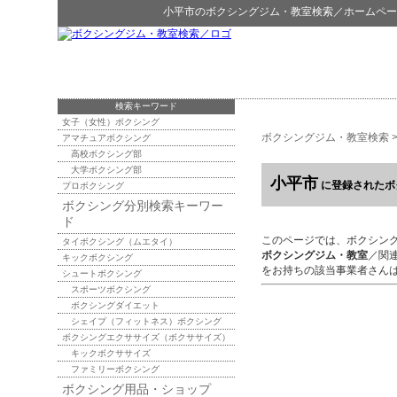
小平市
の
ボクシングジム・教室検索
／ホームペー
検索キーワード
女子（女性）ボクシング
ボクシングジム・教室検索
アマチュアボクシング
高校ボクシング部
大学ボクシング部
小平市
に登録されたボ
プロボクシング
ボクシング分別検索キーワー
ド
このページでは、ボクシン
タイボクシング（ムエタイ）
ボクシングジム・教室
／関
キックボクシング
をお持ちの該当事業者さん
シュートボクシング
スポーツボクシング
ボクシングダイエット
シェイプ（フィットネス）ボクシング
ボクシングエクササイズ（ボクササイズ）
キックボクササイズ
ファミリーボクシング
ボクシング用品・ショップ