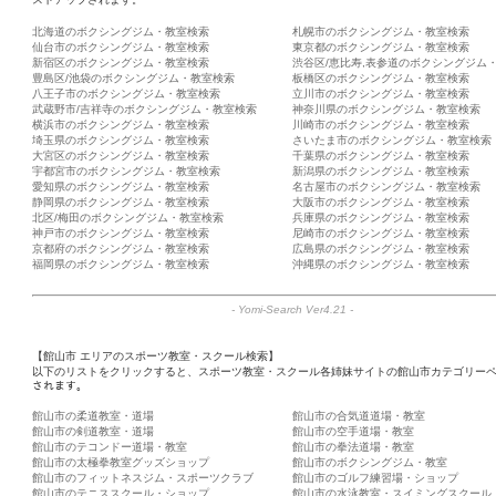
北海道のボクシングジム・教室検索
札幌市のボクシングジム・教室検索
仙台市のボクシングジム・教室検索
東京都のボクシングジム・教室検索
新宿区のボクシングジム・教室検索
渋谷区/恵比寿,表参道のボクシングジム
豊島区/池袋のボクシングジム・教室検索
板橋区のボクシングジム・教室検索
八王子市のボクシングジム・教室検索
立川市のボクシングジム・教室検索
武蔵野市/吉祥寺のボクシングジム・教室検索
神奈川県のボクシングジム・教室検索
横浜市のボクシングジム・教室検索
川崎市のボクシングジム・教室検索
埼玉県のボクシングジム・教室検索
さいたま市のボクシングジム・教室検索
大宮区のボクシングジム・教室検索
千葉県のボクシングジム・教室検索
宇都宮市のボクシングジム・教室検索
新潟県のボクシングジム・教室検索
愛知県のボクシングジム・教室検索
名古屋市のボクシングジム・教室検索
静岡県のボクシングジム・教室検索
大阪市のボクシングジム・教室検索
北区/梅田のボクシングジム・教室検索
兵庫県のボクシングジム・教室検索
神戸市のボクシングジム・教室検索
尼崎市のボクシングジム・教室検索
京都府のボクシングジム・教室検索
広島県のボクシングジム・教室検索
福岡県のボクシングジム・教室検索
沖縄県のボクシングジム・教室検索
-
Yomi-Search Ver4.21
-
【館山市 エリアのスポーツ教室・スクール検索】
以下のリストをクリックすると、スポーツ教室・スクール各姉妹サイトの館山市カテゴリーペ
されます。
館山市の柔道教室・道場
館山市の合気道道場・教室
館山市の剣道教室・道場
館山市の空手道場・教室
館山市のテコンドー道場・教室
館山市の拳法道場・教室
館山市の太極拳教室グッズショップ
館山市のボクシングジム・教室
館山市のフィットネスジム・スポーツクラブ
館山市のゴルフ練習場・ショップ
館山市のテニススクール・ショップ
館山市の水泳教室・スイミングスクール