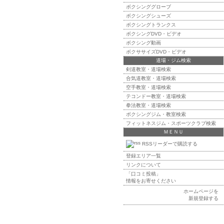
ボクシンググローブ
ボクシングシューズ
ボクシングトランクス
ボクシングDVD・ビデオ
ボクシング動画
ボクササイズDVD・ビデオ
道場・ジム検索
剣道教室・道場検索
合気道教室・道場検索
空手教室・道場検索
テコンドー教室・道場検索
拳法教室・道場検索
ボクシングジム・教室検索
フィットネスジム・スポーツクラブ検索
ＭＥＮＵ
RSSリーダーで購読する
登録エリア一覧
リンクについて
「口コミ投稿」
情報をお寄せください
ホームページを
新規登録する