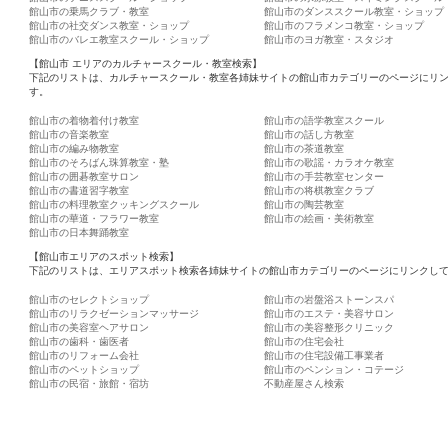
館山市の乗馬クラブ・教室
館山市のダンススクール教室・ショップ
館山市の社交ダンス教室・ショップ
館山市のフラメンコ教室・ショップ
館山市のバレエ教室スクール・ショップ
館山市のヨガ教室・スタジオ
【館山市 エリアのカルチャースクール・教室検索】
下記のリストは、カルチャースクール・教室各姉妹サイトの館山市カテゴリーのページにリ
す。
館山市の着物着付け教室
館山市の語学教室スクール
館山市の音楽教室
館山市の話し方教室
館山市の編み物教室
館山市の茶道教室
館山市のそろばん珠算教室・塾
館山市の歌謡・カラオケ教室
館山市の囲碁教室サロン
館山市の手芸教室センター
館山市の書道習字教室
館山市の将棋教室クラブ
館山市の料理教室クッキングスクール
館山市の陶芸教室
館山市の華道・フラワー教室
館山市の絵画・美術教室
館山市の日本舞踊教室
【館山市エリアのスポット検索】
下記のリストは、エリアスポット検索各姉妹サイトの館山市カテゴリーのページにリンクし
館山市のセレクトショップ
館山市の岩盤浴ストーンスパ
館山市のリラクゼーションマッサージ
館山市のエステ・美容サロン
館山市の美容室ヘアサロン
館山市の美容整形クリニック
館山市の歯科・歯医者
館山市の住宅会社
館山市のリフォーム会社
館山市の住宅設備工事業者
館山市のペットショップ
館山市のペンション・コテージ
館山市の民宿・旅館・宿坊
不動産屋さん検索