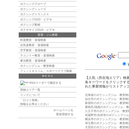
ボクシンググローブ
ボクシングシューズ
ボクシングトランクス
ボクシングDVD・ビデオ
ボクシング動画
ボクササイズDVD・ビデオ
道場・ジム検索
剣道教室・道場検索
合気道教室・道場検索
空手教室・道場検索
テコンドー教室・道場検索
拳法教室・道場検索
ボクシングジム・教室検索
フィットネスジム・スポーツクラブ検索
ＭＥＮＵ
【人気（所在地エリア）検
各キーワードをクリックする
RSSリーダーで購読する
れた事業情報がリストアッ
登録エリア一覧
リンクについて
北海道のボクシングジム・教室検
仙台市のボクシングジム・教室検
「口コミ投稿」
新宿区のボクシングジム・教室検
情報をお寄せください
豊島区/池袋のボクシングジム・
ホームページを
八王子市のボクシングジム・教室
新規登録する
武蔵野市/吉祥寺のボクシングジ
横浜市のボクシングジム・教室検
埼玉県のボクシングジム・教室検
大宮区のボクシングジム・教室検