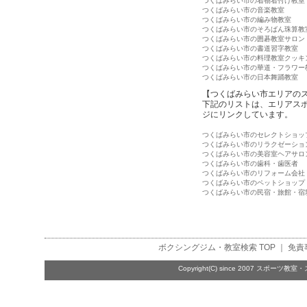
つくばみらい市の着物着付け教室
つくばみらい市の音楽教室
つくばみらい市の編み物教室
つくばみらい市のそろばん珠算教
つくばみらい市の囲碁教室サロン
つくばみらい市の書道習字教室
つくばみらい市の料理教室クッキ
つくばみらい市の華道・フラワー
つくばみらい市の日本舞踊教室
【つくばみらい市エリアの
下記のリストは、エリアス
ジにリンクしています。
つくばみらい市のセレクトショッ
つくばみらい市のリラクゼーショ
つくばみらい市の美容室ヘアサロ
つくばみらい市の歯科・歯医者
つくばみらい市のリフォーム会社
つくばみらい市のペットショップ
つくばみらい市の民宿・旅館・宿
ボクシングジム・教室検索
TOP ｜
免責
Copyright(C) since 2007
スポーツ教室・