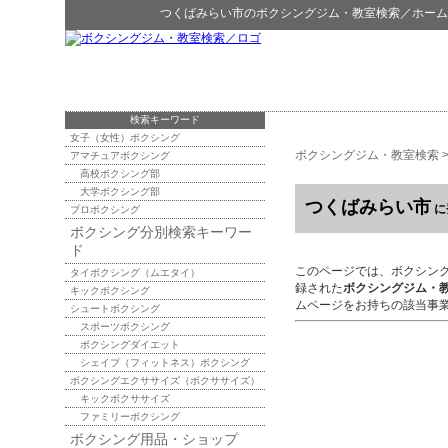
つくばみらい市
の
ボクシングジム・教室検索
／ホーム
検索キーワード
女子（女性）ボクシング
ボクシングジム・教室検索
アマチュアボクシング
高校ボクシング部
大学ボクシング部
つくばみらい市
に
プロボクシング
ボクシング分別検索キーワー
ド
このページでは、ボクシン
タイボクシング（ムエタイ）
録された
ボクシングジム・
キックボクシング
ムページをお持ちの該当事
シュートボクシング
スポーツボクシング
ボクシングダイエット
シェイプ（フィットネス）ボクシング
ボクシングエクササイズ（ボクササイズ）
キックボクササイズ
ファミリーボクシング
ボクシング用品・ショップ