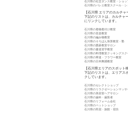
石川県の社交ダンス教室・ショッ
石川県のバレエ教室スクール・シ
【石川県 エリアのカルチャ
下記のリストは、カルチャ
にリンクしています。
石川県の着物着付け教室
石川県の音楽教室
石川県の編み物教室
石川県のそろばん珠算教室・塾
石川県の囲碁教室サロン
石川県の書道習字教室
石川県の料理教室クッキングスク
石川県の華道・フラワー教室
石川県の日本舞踊教室
【石川県エリアのスポット
下記のリストは、エリアス
クしています。
石川県のセレクトショップ
石川県のリラクゼーションマッサ
石川県の美容室ヘアサロン
石川県の歯科・歯医者
石川県のリフォーム会社
石川県のペットショップ
石川県の民宿・旅館・宿坊