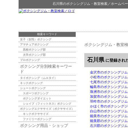
石川県
の
ボクシングジム・教室検索
／ホームペー
検索キーワード
女子（女性）ボクシング
ボクシングジム・教室
アマチュアボクシング
高校ボクシング部
大学ボクシング部
石川県
に登録され
プロボクシング
ボクシング分別検索キーワー
ド
金沢市のボクシングジム
小松市のボクシングジム
タイボクシング（ムエタイ）
七尾市のボクシングジム
キックボクシング
輪島市のボクシングジム
シュートボクシング
珠洲市のボクシングジム
スポーツボクシング
加賀市のボクシングジム
ボクシングダイエット
羽咋市のボクシングジム
シェイプ（フィットネス）ボクシング
かほく市のボクシングジ
ボクシングエクササイズ（ボクササイズ）
白山市のボクシングジム
キックボクササイズ
能美市のボクシングジム
ファミリーボクシング
能美郡のボクシングジム
ボクシング用品・ショップ
石川郡のボクシングジム