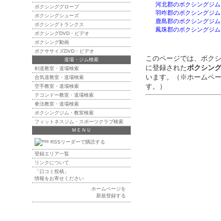
河北郡のボクシングジム
ボクシンググローブ
羽咋郡のボクシングジム
ボクシングシューズ
鹿島郡のボクシングジム
ボクシングトランクス
鳳珠郡のボクシングジム
ボクシングDVD・ビデオ
ボクシング動画
ボクササイズDVD・ビデオ
このページでは、ボク
道場・ジム検索
に登録された
ボクシン
剣道教室・道場検索
います。（※ホームペ
合気道教室・道場検索
す。）
空手教室・道場検索
テコンドー教室・道場検索
拳法教室・道場検索
ボクシングジム・教室検索
フィットネスジム・スポーツクラブ検索
ＭＥＮＵ
RSSリーダーで購読する
登録エリア一覧
リンクについて
「口コミ投稿」
情報をお寄せください
ホームページを
新規登録する