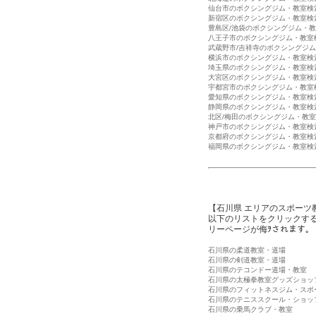
仙台市のボクシングジム・教室検
新宿区のボクシングジム・教室検
豊島区/池袋のボクシングジム・
八王子市のボクシングジム・教室
武蔵野市/吉祥寺のボクシングジ
横浜市のボクシングジム・教室検
埼玉県のボクシングジム・教室検
大宮区のボクシングジム・教室検
宇都宮市のボクシングジム・教室
愛知県のボクシングジム・教室検
静岡県のボクシングジム・教室検
北区/梅田のボクシングジム・教
神戸市のボクシングジム・教室検
京都府のボクシングジム・教室検
福岡県のボクシングジム・教室検
【石川県 エリアのスポーツ
以下のリストをクリックす
リーページが侮ｦされます。
石川県の柔道教室・道場
石川県の剣道教室・道場
石川県のテコンドー道場・教室
石川県の太極拳教室グッズショッ
石川県のフィットネスジム・スポ
石川県のテニススクール・ショッ
石川県の乗馬クラブ・教室