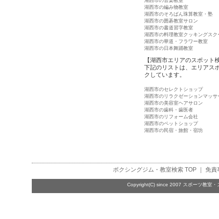
湖西市の音楽教室
湖西市の編み物教室
湖西市のそろばん珠算教室・塾
湖西市の囲碁教室サロン
湖西市の書道習字教室
湖西市の料理教室クッキングスク
湖西市の華道・フラワー教室
湖西市の日本舞踊教室
【湖西市エリアのスポット
下記のリストは、エリアス
クしています。
湖西市のセレクトショップ
湖西市のリラクゼーションマッサ
湖西市の美容室ヘアサロン
湖西市の歯科・歯医者
湖西市のリフォーム会社
湖西市のペットショップ
湖西市の民宿・旅館・宿坊
ボクシングジム・教室検索
TOP ｜
免責
Copyright(C) since 2007
スポーツ教室・