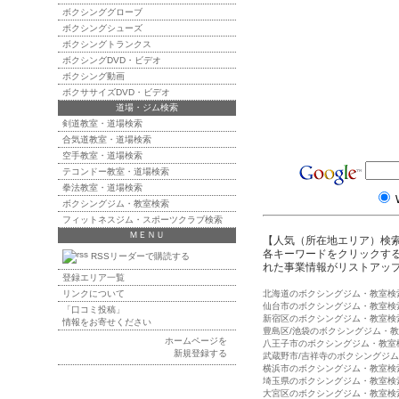
ボクシンググローブ
ボクシングシューズ
ボクシングトランクス
ボクシングDVD・ビデオ
ボクシング動画
ボクササイズDVD・ビデオ
道場・ジム検索
剣道教室・道場検索
合気道教室・道場検索
空手教室・道場検索
テコンドー教室・道場検索
拳法教室・道場検索
ボクシングジム・教室検索
フィットネスジム・スポーツクラブ検索
ＭＥＮＵ
【人気（所在地エリア）検
各キーワードをクリックする
RSSリーダーで購読する
れた事業情報がリストアッ
登録エリア一覧
リンクについて
北海道のボクシングジム・教室検
仙台市のボクシングジム・教室検
「口コミ投稿」
新宿区のボクシングジム・教室検
情報をお寄せください
豊島区/池袋のボクシングジム・
ホームページを
八王子市のボクシングジム・教室
新規登録する
武蔵野市/吉祥寺のボクシングジ
横浜市のボクシングジム・教室検
埼玉県のボクシングジム・教室検
大宮区のボクシングジム・教室検