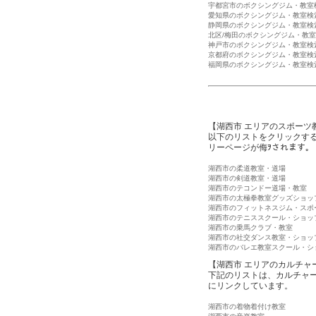
宇都宮市のボクシングジム・教室
愛知県のボクシングジム・教室検
静岡県のボクシングジム・教室検
北区/梅田のボクシングジム・教
神戸市のボクシングジム・教室検
京都府のボクシングジム・教室検
福岡県のボクシングジム・教室検
【湖西市 エリアのスポーツ
以下のリストをクリックす
リーページが侮ｦされます。
湖西市の柔道教室・道場
湖西市の剣道教室・道場
湖西市のテコンドー道場・教室
湖西市の太極拳教室グッズショッ
湖西市のフィットネスジム・スポ
湖西市のテニススクール・ショッ
湖西市の乗馬クラブ・教室
湖西市の社交ダンス教室・ショッ
湖西市のバレエ教室スクール・シ
【湖西市 エリアのカルチャ
下記のリストは、カルチャ
にリンクしています。
湖西市の着物着付け教室