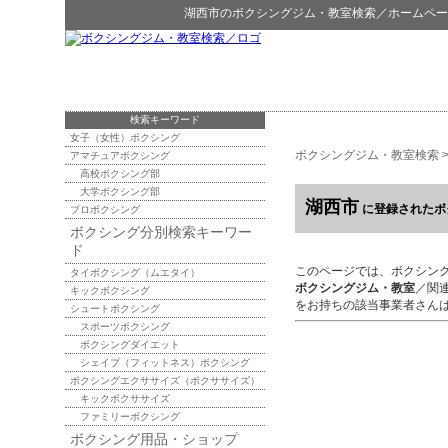
湖西市
の
ボクシングジム・教室検索
／ホームペー
検索キーワード
女子（女性）ボクシング
ボクシングジム・教室検索
アマチュアボクシング
高校ボクシング部
大学ボクシング部
湖西市
に登録されたボ
プロボクシング
ボクシング分別検索キーワー
ド
このページでは、ボクシン
タイボクシング（ムエタイ）
ボクシングジム・教室
／関
キックボクシング
をお持ちの該当事業者さん
シュートボクシング
スポーツボクシング
ボクシングダイエット
シェイプ（フィットネス）ボクシング
ボクシングエクササイズ（ボクササイズ）
キックボクササイズ
ファミリーボクシング
ボクシング用品・ショップ