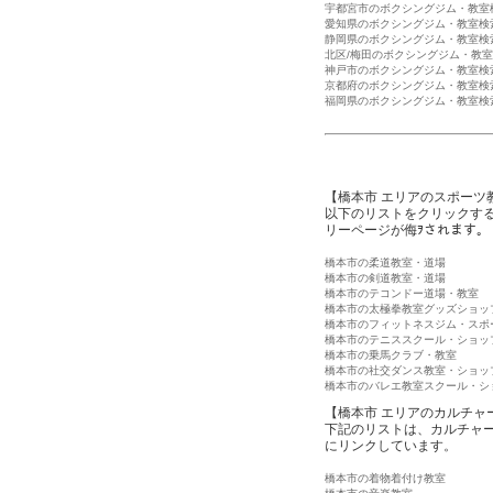
宇都宮市のボクシングジム・教室
愛知県のボクシングジム・教室検
静岡県のボクシングジム・教室検
北区/梅田のボクシングジム・教
神戸市のボクシングジム・教室検
京都府のボクシングジム・教室検
福岡県のボクシングジム・教室検
【橋本市 エリアのスポーツ
以下のリストをクリックす
リーページが侮ｦされます。
橋本市の柔道教室・道場
橋本市の剣道教室・道場
橋本市のテコンドー道場・教室
橋本市の太極拳教室グッズショッ
橋本市のフィットネスジム・スポ
橋本市のテニススクール・ショッ
橋本市の乗馬クラブ・教室
橋本市の社交ダンス教室・ショッ
橋本市のバレエ教室スクール・シ
【橋本市 エリアのカルチャ
下記のリストは、カルチャ
にリンクしています。
橋本市の着物着付け教室