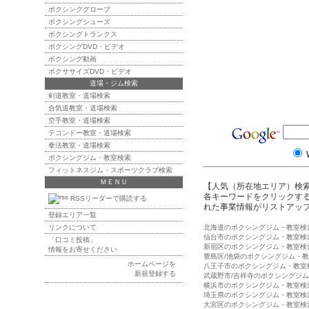
ボクシンググローブ
ボクシングシューズ
ボクシングトランクス
ボクシングDVD・ビデオ
ボクシング動画
ボクササイズDVD・ビデオ
道場・ジム検索
剣道教室・道場検索
合気道教室・道場検索
空手教室・道場検索
テコンドー教室・道場検索
拳法教室・道場検索
ボクシングジム・教室検索
フィットネスジム・スポーツクラブ検索
ＭＥＮＵ
【人気（所在地エリア）検
各キーワードをクリックする
RSSリーダーで購読する
れた事業情報がリストアッ
登録エリア一覧
リンクについて
北海道のボクシングジム・教室検
仙台市のボクシングジム・教室検
「口コミ投稿」
新宿区のボクシングジム・教室検
情報をお寄せください
豊島区/池袋のボクシングジム・
ホームページを
八王子市のボクシングジム・教室
新規登録する
武蔵野市/吉祥寺のボクシングジ
横浜市のボクシングジム・教室検
埼玉県のボクシングジム・教室検
大宮区のボクシングジム・教室検