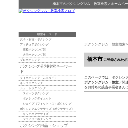
橋本市
の
ボクシングジム・教室検索
／ホームペー
検索キーワード
女子（女性）ボクシング
ボクシングジム・教室検索
アマチュアボクシング
高校ボクシング部
大学ボクシング部
橋本市
に登録されたボ
プロボクシング
ボクシング分別検索キーワー
ド
このページでは、ボクシン
タイボクシング（ムエタイ）
ボクシングジム・教室
／関
キックボクシング
をお持ちの該当事業者さん
シュートボクシング
スポーツボクシング
ボクシングダイエット
シェイプ（フィットネス）ボクシング
ボクシングエクササイズ（ボクササイズ）
キックボクササイズ
ファミリーボクシング
ボクシング用品・ショップ