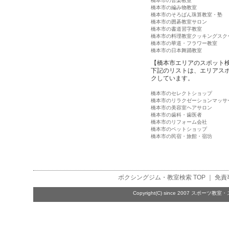
橋本市の音楽教室
橋本市の編み物教室
橋本市のそろばん珠算教室・塾
橋本市の囲碁教室サロン
橋本市の書道習字教室
橋本市の料理教室クッキングスク
橋本市の華道・フラワー教室
橋本市の日本舞踊教室
【橋本市エリアのスポット
下記のリストは、エリアス
クしています。
橋本市のセレクトショップ
橋本市のリラクゼーションマッサ
橋本市の美容室ヘアサロン
橋本市の歯科・歯医者
橋本市のリフォーム会社
橋本市のペットショップ
橋本市の民宿・旅館・宿坊
ボクシングジム・教室検索
TOP ｜
免責
Copyright(C) since 2007
スポーツ教室・