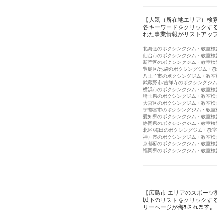
【人気（所在地エリア）検
各キーワードをクリックする
れた事業情報がリストアッ
北海道のボクシングジム・教室検
仙台市のボクシングジム・教室検
新宿区のボクシングジム・教室検
豊島区/池袋のボクシングジム・
八王子市のボクシングジム・教室
武蔵野市/吉祥寺のボクシングジ
横浜市のボクシングジム・教室検
埼玉県のボクシングジム・教室検
大宮区のボクシングジム・教室検
宇都宮市のボクシングジム・教室
愛知県のボクシングジム・教室検
静岡県のボクシングジム・教室検
北区/梅田のボクシングジム・教
神戸市のボクシングジム・教室検
京都府のボクシングジム・教室検
福岡県のボクシングジム・教室検
【広島市 エリアのスポーツ
以下のリストをクリックす
リーページが侮ｦされます。