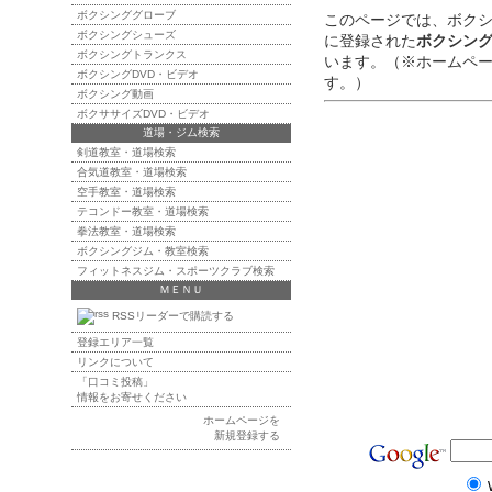
ボクシンググローブ
このページでは、ボク
ボクシングシューズ
に登録された
ボクシン
ボクシングトランクス
います。（※ホームペ
ボクシングDVD・ビデオ
す。）
ボクシング動画
ボクササイズDVD・ビデオ
道場・ジム検索
剣道教室・道場検索
合気道教室・道場検索
空手教室・道場検索
テコンドー教室・道場検索
拳法教室・道場検索
ボクシングジム・教室検索
フィットネスジム・スポーツクラブ検索
ＭＥＮＵ
RSSリーダーで購読する
登録エリア一覧
リンクについて
「口コミ投稿」
情報をお寄せください
ホームページを
新規登録する