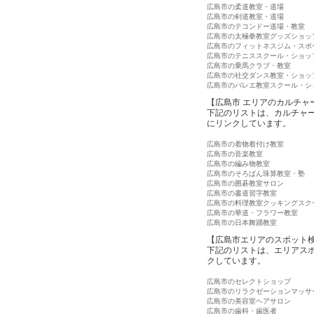
広島市の柔道教室・道場
広島市の剣道教室・道場
広島市のテコンドー道場・教室
広島市の太極拳教室グッズショッ
広島市のフィットネスジム・スポ
広島市のテニススクール・ショッ
広島市の乗馬クラブ・教室
広島市の社交ダンス教室・ショッ
広島市のバレエ教室スクール・シ
【広島市 エリアのカルチャ
下記のリストは、カルチャ
にリンクしています。
広島市の着物着付け教室
広島市の音楽教室
広島市の編み物教室
広島市のそろばん珠算教室・塾
広島市の囲碁教室サロン
広島市の書道習字教室
広島市の料理教室クッキングスク
広島市の華道・フラワー教室
広島市の日本舞踊教室
【広島市エリアのスポット
下記のリストは、エリアス
クしています。
広島市のセレクトショップ
広島市のリラクゼーションマッサ
広島市の美容室ヘアサロン
広島市の歯科・歯医者