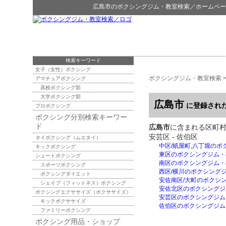
広島市
の
ボクシングジム・教室検索
／ホームペー
検索キーワード
女子（女性）ボクシング
ボクシングジム・教室検索
アマチュアボクシング
高校ボクシング部
大学ボクシング部
広島市
に登録され
プロボクシング
ボクシング分別検索キーワー
ド
広島市
に含まれる区町村：中
安芸区 - 佐伯区
タイボクシング（ムエタイ）
中区/紙屋町,八丁堀の
キックボクシング
東区のボクシングジム・
シュートボクシング
南区のボクシングジム・
スポーツボクシング
西区/横川のボクシング
ボクシングダイエット
安佐南区/大町のボクシ
シェイプ（フィットネス）ボクシング
安佐北区のボクシングジ
ボクシングエクササイズ（ボクササイズ）
安芸区のボクシングジム
キックボクササイズ
佐伯区のボクシングジム
ファミリーボクシング
ボクシング用品・ショップ