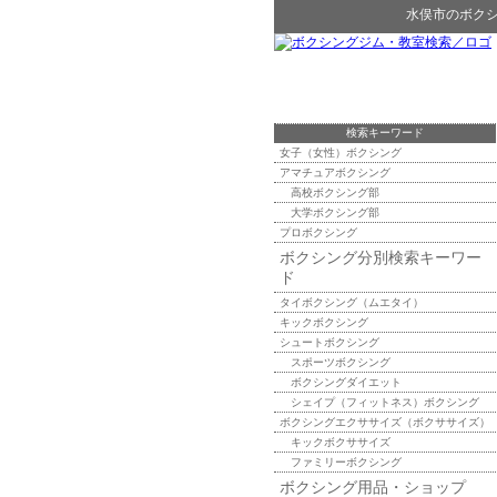
水俣市
の
ボク
検索キーワード
女子（女性）ボクシング
アマチュアボクシング
高校ボクシング部
大学ボクシング部
プロボクシング
ボクシング分別検索キーワー
ド
タイボクシング（ムエタイ）
キックボクシング
シュートボクシング
スポーツボクシング
ボクシングダイエット
シェイプ（フィットネス）ボクシング
ボクシングエクササイズ（ボクササイズ）
キックボクササイズ
ファミリーボクシング
ボクシング用品・ショップ