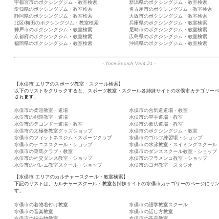
宇都宮市のボクシングジム・教室検索
新潟県のボクシングジム・教室検索
愛知県のボクシングジム・教室検索
名古屋市のボクシングジム・教室検索
静岡県のボクシングジム・教室検索
大阪市のボクシングジム・教室検索
北区/梅田のボクシングジム・教室検索
兵庫県のボクシングジム・教室検索
神戸市のボクシングジム・教室検索
尼崎市のボクシングジム・教室検索
京都府のボクシングジム・教室検索
広島県のボクシングジム・教室検索
福岡県のボクシングジム・教室検索
沖縄県のボクシングジム・教室検索
-
Yomi-Search Ver4.21
-
【水俣市 エリアのスポーツ教室・スクール検索】
以下のリストをクリックすると、スポーツ教室・スクール各姉妹サイトの水俣市カテゴリーペ
されます。
水俣市の柔道教室・道場
水俣市の合気道道場・教室
水俣市の剣道教室・道場
水俣市の空手道場・教室
水俣市のテコンドー道場・教室
水俣市の拳法道場・教室
水俣市の太極拳教室グッズショップ
水俣市のボクシングジム・教室
水俣市のフィットネスジム・スポーツクラブ
水俣市のゴルフ練習場・ショップ
水俣市のテニススクール・ショップ
水俣市の水泳教室・スイミングスクール
水俣市の乗馬クラブ・教室
水俣市のダンススクール教室・ショップ
水俣市の社交ダンス教室・ショップ
水俣市のフラメンコ教室・ショップ
水俣市のバレエ教室スクール・ショップ
水俣市のヨガ教室・スタジオ
【水俣市 エリアのカルチャースクール・教室検索】
下記のリストは、カルチャースクール・教室各姉妹サイトの水俣市カテゴリーのページにリ
す。
水俣市の着物着付け教室
水俣市の語学教室スクール
水俣市の音楽教室
水俣市の話し方教室
水俣市の編み物教室
水俣市の茶道教室