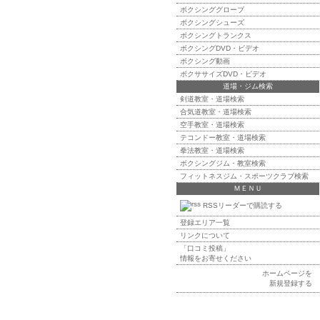
ボクシンググローブ
ボクシングシューズ
ボクシングトランクス
ボクシングDVD・ビデオ
ボクシング動画
ボクササイズDVD・ビデオ
道場・ジム検索
剣道教室・道場検索
合気道教室・道場検索
空手教室・道場検索
テコンドー教室・道場検索
拳法教室・道場検索
ボクシングジム・教室検索
フィットネスジム・スポーツクラブ検索
ＭＥＮＵ
RSSリーダーで購読する
登録エリア一覧
リンクについて
「口コミ投稿」
情報をお寄せください
ホームページを
新規登録する