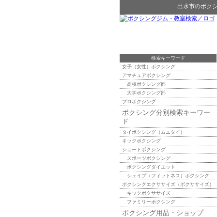
出水市
の
ボク
検索キーワード
女子（女性）ボクシング
アマチュアボクシング
高校ボクシング部
大学ボクシング部
プロボクシング
ボクシング分別検索キーワー
ド
タイボクシング（ムエタイ）
キックボクシング
シュートボクシング
スポーツボクシング
ボクシングダイエット
シェイプ（フィットネス）ボクシング
ボクシングエクササイズ（ボクササイズ）
キックボクササイズ
ファミリーボクシング
ボクシング用品・ショップ