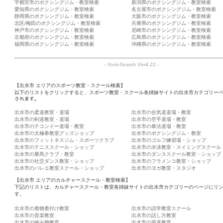
宇都宮市のボクシングジム・教室検索
新潟県のボクシングジム・教室検索
愛知県のボクシングジム・教室検索
名古屋市のボクシングジム・教室検索
静岡県のボクシングジム・教室検索
大阪市のボクシングジム・教室検索
北区/梅田のボクシングジム・教室検索
兵庫県のボクシングジム・教室検索
神戸市のボクシングジム・教室検索
尼崎市のボクシングジム・教室検索
京都府のボクシングジム・教室検索
広島県のボクシングジム・教室検索
福岡県のボクシングジム・教室検索
沖縄県のボクシングジム・教室検索
-
Yomi-Search Ver4.21
-
【出水市 エリアのスポーツ教室・スクール検索】
以下のリストをクリックすると、スポーツ教室・スクール各姉妹サイトの出水市カテゴリーペ
されます。
出水市の柔道教室・道場
出水市の合気道道場・教室
出水市の剣道教室・道場
出水市の空手道場・教室
出水市のテコンドー道場・教室
出水市の拳法道場・教室
出水市の太極拳教室グッズショップ
出水市のボクシングジム・教室
出水市のフィットネスジム・スポーツクラブ
出水市のゴルフ練習場・ショップ
出水市のテニススクール・ショップ
出水市の水泳教室・スイミングスクール
出水市の乗馬クラブ・教室
出水市のダンススクール教室・ショップ
出水市の社交ダンス教室・ショップ
出水市のフラメンコ教室・ショップ
出水市のバレエ教室スクール・ショップ
出水市のヨガ教室・スタジオ
【出水市 エリアのカルチャースクール・教室検索】
下記のリストは、カルチャースクール・教室各姉妹サイトの出水市カテゴリーのページにリ
す。
出水市の着物着付け教室
出水市の語学教室スクール
出水市の音楽教室
出水市の話し方教室
出水市の編み物教室
出水市の茶道教室