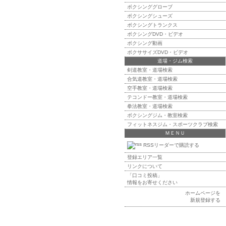
ボクシンググローブ
ボクシングシューズ
ボクシングトランクス
ボクシングDVD・ビデオ
ボクシング動画
ボクササイズDVD・ビデオ
道場・ジム検索
剣道教室・道場検索
合気道教室・道場検索
空手教室・道場検索
テコンドー教室・道場検索
拳法教室・道場検索
ボクシングジム・教室検索
フィットネスジム・スポーツクラブ検索
ＭＥＮＵ
RSSリーダーで購読する
登録エリア一覧
リンクについて
「口コミ投稿」
情報をお寄せください
ホームページを
新規登録する